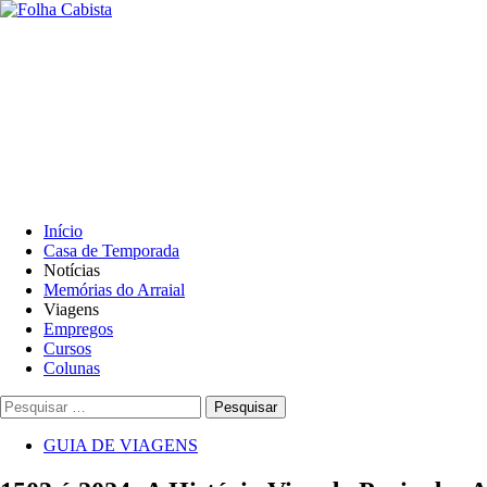
Skip
to
Primary
content
Menu
Início
Casa de Temporada
Notícias
Memórias do Arraial
Viagens
Empregos
Cursos
Colunas
Pesquisar
por:
GUIA DE VIAGENS