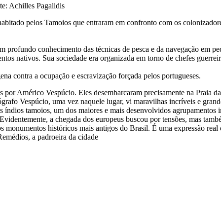
: Achilles Pagalidis
a habitado pelos Tamoios que entraram em confronto com os colonizadore
 um profundo conhecimento das técnicas de pesca e da navegação em p
tos nativos. Sua sociedade era organizada em torno de chefes guerreiros
gena contra a ocupação e escravização forçada pelos portugueses.
 por Américo Vespúcio. Eles desembarcaram precisamente na Praia da R
eógrafo Vespúcio, uma vez naquele lugar, vi maravilhas incríveis e gra
s índios tamoios, um dos maiores e mais desenvolvidos agrupamentos in
. Evidentemente, a chegada dos europeus buscou por tensões, mas també
onumentos históricos mais antigos do Brasil. É uma expressão real da
emédios, a padroeira da cidade