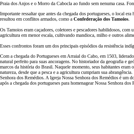
Praia dos Anjos e o Morro da Cabocla ao fundo sem nenuma casa. Fonte
Importante ressaltar que antes da chegada dos portugueses, o local er
resultou em conflitos armados, como a
Confederação dos Tamoios
.
Os Tamoios eram caçadores, coletores e pescadores habilidosos, com
agricultura em menor escala, cultivando mandioca, milho e outros alimen
Esses confrontos foram um dos principais episódios da resistência indí
Com a chegada do Portugueses em Arraial do Cabo, em 1503, liderados
natural perfeito para suas ancoragens. No historiador da geografia e g
marcos da história do Brasil. Naquele momento, seus habitantes eram o
natureza, desde que a pesca e a agricultura cumpriam sua abrangência
Senhora dos Remédios. A Igreja Nossa Senhora dos Remédios é um dos m
após a chegada dos portugueses para homenagear Nossa Senhora dos R