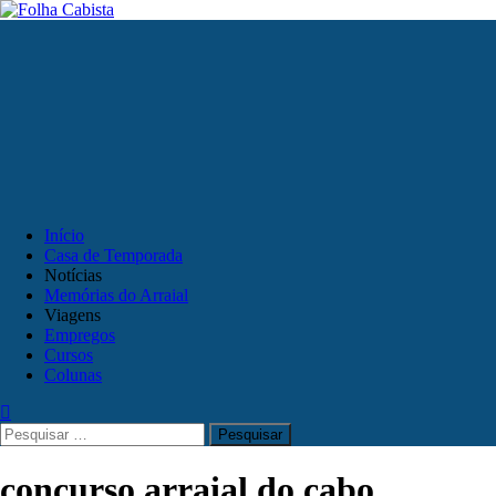
Skip
to
Primary
content
Menu
Início
Casa de Temporada
Notícias
Memórias do Arraial
Viagens
Empregos
Cursos
Colunas
Pesquisar
por:
concurso arraial do cabo