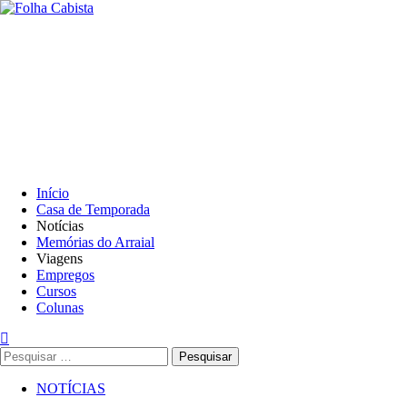
Skip
to
Primary
content
Menu
Início
Casa de Temporada
Notícias
Memórias do Arraial
Viagens
Empregos
Cursos
Colunas
Pesquisar
por:
NOTÍCIAS