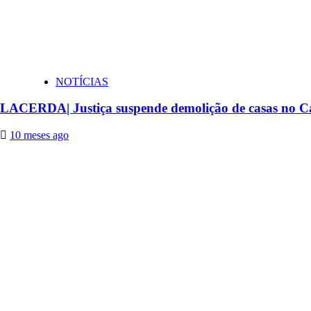
NOTÍCIAS
LACERDA| Justiça suspende demolição de casas no C
10 meses ago